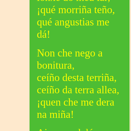
¡qué morriña teño,
qué angustias me
dá!
Non che nego a
bonitura,
ceíño desta terriña,
ceíño da terra allea,
¡quen che me dera
na miña!