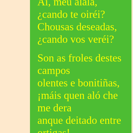
Ai, meu alalá,
¿cando te oiréi?
Chousas deseadas,
¿cando vos veréi?
Son as froles destes
campos
olentes e bonitiñas,
¡máis quen aló che
me dera
anque deitado entre
ortigas!