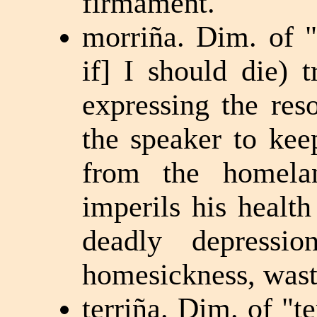
firmament.
morriña. Dim. of "
if] I should die) 
expressing the res
the speaker to kee
from the homelan
imperils his health
deadly depressio
homesickness, wast
terriña. Dim. of "te