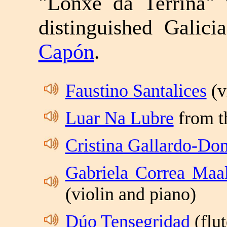
"Lonxe da Terriña"
distinguished Galic
Capón
.
Faustino Santalices
(v
Luar Na Lubre
from t
Cristina Gallardo-Do
Gabriela Correa Maa
(violin and piano)
Dúo Tensegridad
(flut