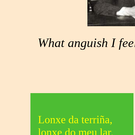
What anguish I feel
Lonxe da terriña,
lonxe do meu lar,