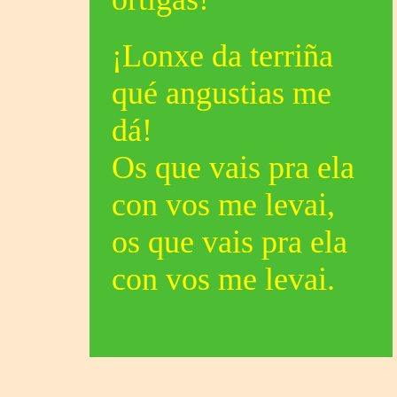
¡Lonxe da terriña
qué angustias me
dá!
Os que vais pra ela
con vos me levai,
os que vais pra ela
con vos me levai.