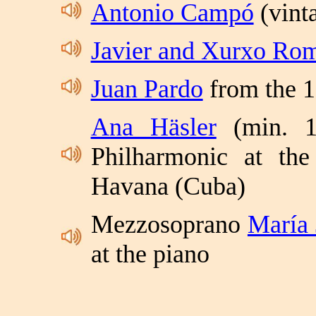
Antonio Campó
(vint
Javier and Xurxo Ro
Juan Pardo
from the 1
Ana Häsler
(min. 14
Philharmonic at th
Havana (Cuba)
Mezzosoprano
María 
at the piano