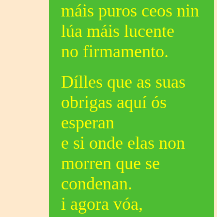
máis puros ceos nin
lúa máis lucente
no firmamento.
Dílles que as suas
obrigas aquí ós
esperan
e si onde elas non
morren que se
condenan.
i agora vóa,