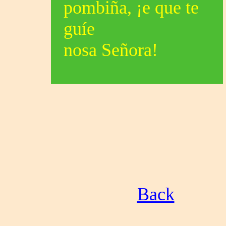
pombiña, ¡e que te
guíe
nosa Señora!
Back