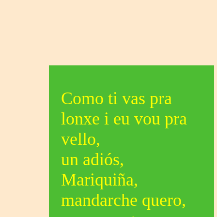
Como ti vas pra
lonxe i eu vou pra
vello,
un adiós,
Mariquiña,
mandarche quero,