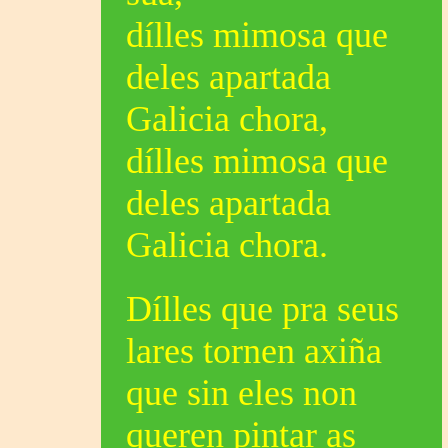
dílles mimosa que
deles apartada
Galicia chora,
dílles mimosa que
deles apartada
Galicia chora.
Dílles que pra seus
lares tornen axiña
que sin eles non
queren pintar as