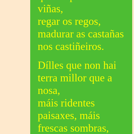
viñas,
regar os regos,
madurar as castañas
nos castiñeiros.
Dílles que non hai
terra millor que a
nosa,
máis ridentes
paisaxes, máis
frescas sombras,