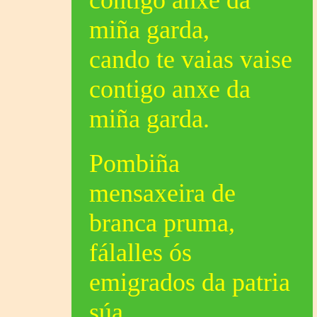
contigo anxe da
miña garda,
cando te vaias vaise
contigo anxe da
miña garda.
Pombiña
mensaxeira de
branca pruma,
fálalles ós
emigrados da patria
súa,