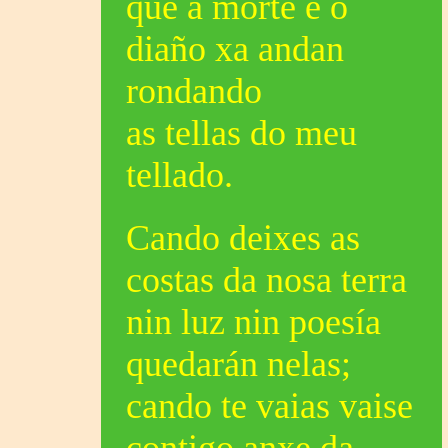
que a morte e o
diaño xa andan
rondando
as tellas do meu
tellado.
Cando deixes as
costas da nosa terra
nin luz nin poesía
quedarán nelas;
cando te vaias vaise